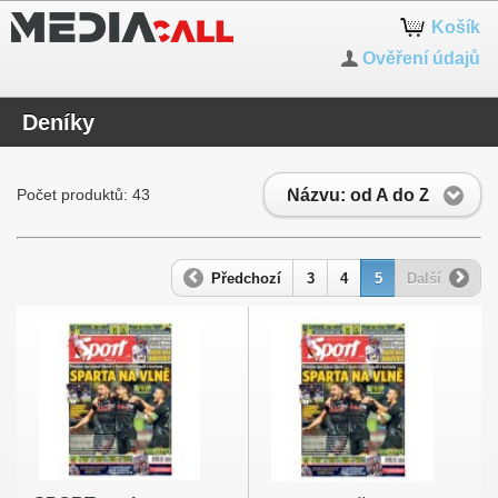
Košík
Ověření údajů
Deníky
Názvu: od A do Z
Počet produktů: 43
Předchozí
3
4
5
Další