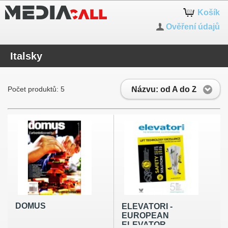
Košík
Ověření údajů
Italsky
Názvu: od A do Z
Počet produktů: 5
DOMUS
ELEVATORI -
EUROPEAN
ELEVATOR