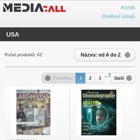
Košík
Ověření údajů
USA
Názvu: od A do Z
Počet produktů: 62
...
7
Předchozí
1
2
3
Další