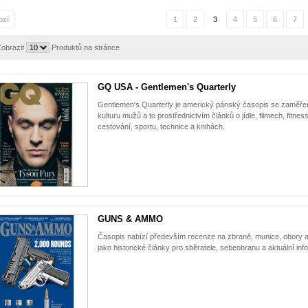
ozí
1
2
3
4
5
6
7
obrazit
Produktů na stránce
GQ USA - Gentlemen's Quarterly
Gentlemen's Quarterly je americký pánský časopis se zaměřen
kulturu mužů a to prostřednictvím článků o jídle, filmech, fitnes
cestování, sportu, technice a knihách.
GUNS & AMMO
Časopis nabízí především recenze na zbraně, munice, obory a 
jako historické články pro sběratele, sebeobranu a aktuální info