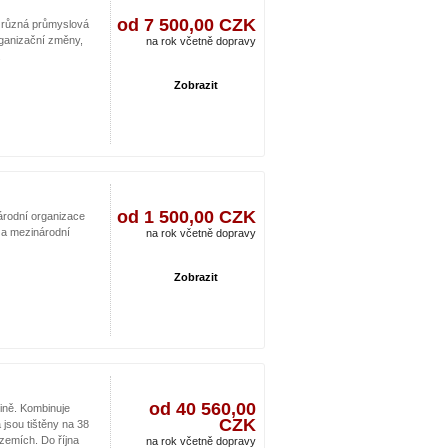
od 7 500,00 CZK
ro různá průmyslová
rganizační změny,
na rok včetně dopravy
.
Zobrazit
od 1 500,00 CZK
árodní organizace
y a mezinárodní
na rok včetně dopravy
Zobrazit
od 40 560,00
tině. Kombinuje
CZK
jsou tištěny na 38
zemích. Do října
na rok včetně dopravy