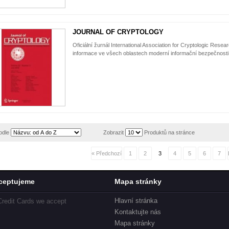
JOURNAL OF CRYPTOLOGY
Oficiální žurnál International Association for Cryptologic Resea
informace ve všech oblastech moderní informační bezpečnosti
odle
Zobrazit
Produktů na stránce
« Předchozí
1
2
3
4
5
6
7
ceptujeme
Mapa stránky
Hlavní stránka
Kontaktujte nás
Mapa stránky