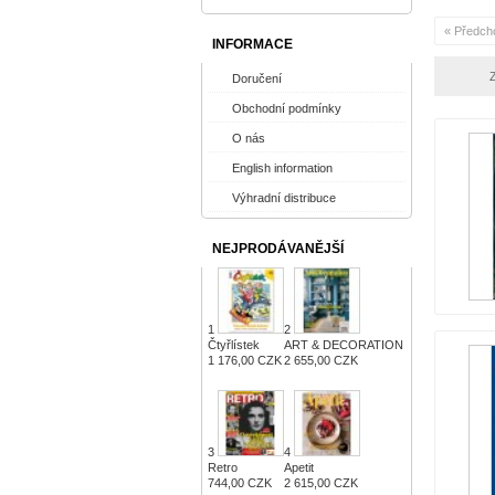
« Předch
INFORMACE
Z
Doručení
Obchodní podmínky
O nás
English information
Výhradní distribuce
NEJPRODÁVANĚJŠÍ
1
2
Čtyřlístek
ART & DECORATION
1 176,00 CZK
2 655,00 CZK
3
4
Retro
Apetit
744,00 CZK
2 615,00 CZK