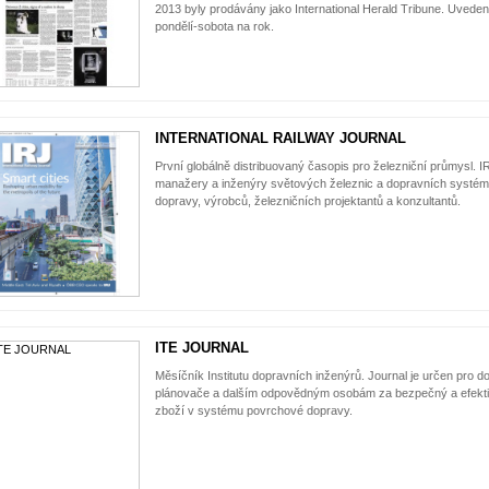
2013 byly prodávány jako International Herald Tribune. Uveden
pondělí-sobota na rok.
INTERNATIONAL RAILWAY JOURNAL
První globálně distribuovaný časopis pro železniční průmysl. IR
manažery a inženýry světových železnic a dopravních systémů
dopravy, výrobců, železničních projektantů a konzultantů.
ITE JOURNAL
Měsíčník Institutu dopravních inženýrů. Journal je určen pro d
plánovače a dalším odpovědným osobám za bezpečný a efekti
zboží v systému povrchové dopravy.