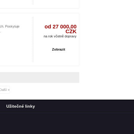
od 27 000,00
rch. Poskytuje
CZK
.
na rok včetně dopravy
Zobrazit
Další »
Užitečné linky