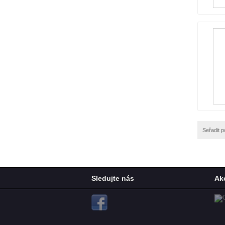
Seřadit p
Sledujte nás
Ak