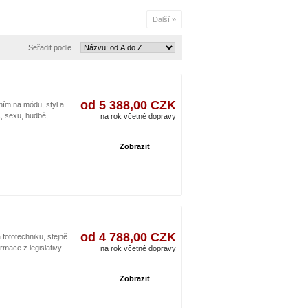
Další »
Seřadit podle
od 5 388,00 CZK
ím na módu, styl a
s, sexu, hudbě,
na rok včetně dopravy
Zobrazit
od 4 788,00 CZK
fototechniku, stejně
rmace z legislativy.
na rok včetně dopravy
Zobrazit