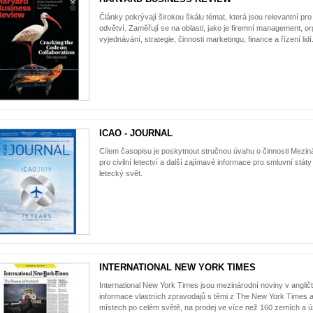
Články pokrývají širokou škálu témat, která jsou relevantní p
odvětví. Zaměřují se na oblasti, jako je firemní management, o
vyjednávání, strategie, činnosti marketingu, finance a řízení lidí
ICAO - JOURNAL
Cílem časopisu je poskytnout stručnou úvahu o činnosti Mezin
pro civilní letectví a další zajímavé informace pro smluvní stát
letecký svět.
INTERNATIONAL NEW YORK TIMES
International New York Times jsou mezinárodní noviny v anglič
informace vlastních zpravodajů s těmi z The New York Times a 
místech po celém světě, na prodej ve více než 160 zemích a ú