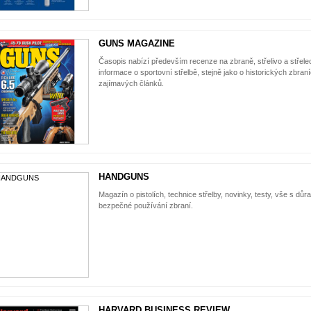
GUNS MAGAZINE
Časopis nabízí především recenze na zbraně, střelivo a střele
informace o sportovní střelbě, stejně jako o historických zbra
zajímavých článků.
HANDGUNS
Magazín o pistolích, technice střelby, novinky, testy, vše s d
bezpečné používání zbraní.
HARVARD BUSINESS REVIEW