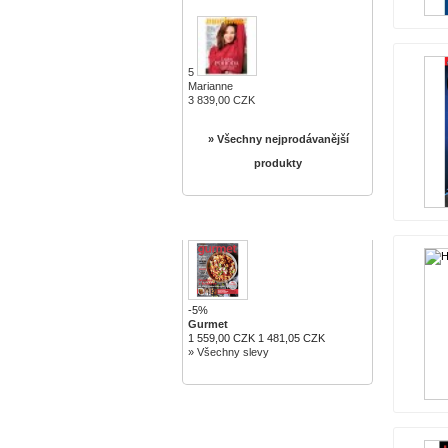
5
Marianne
3 839,00 CZK
» Všechny nejprodávanější
produkty
SLEVY
-5%
Gurmet
1 559,00 CZK
1 481,05 CZK
» Všechny slevy