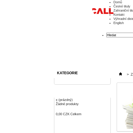
Domů
České tituly
Zahraniční tit
Kontakt
Výhradní dist
English
KATEGORIE
>
Z
KOŠÍK
x
(prázdný)
Žádné produkty
0,00 CZK
Celkem
Objednávka