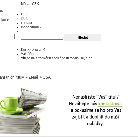
Měna : CZK
uly
CZK
EUR
ribuce
kontakt
mapa stránek
Košík
(prázdný)
Váš účet
Vítejte na stránkách společnosti MediaCall, s.r.o.
ahraniční tituly
>
Země
>
USA