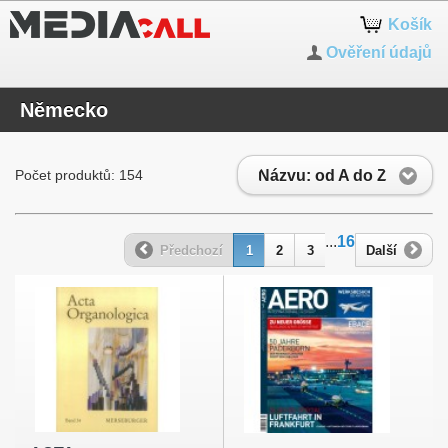
Košík
Ověření údajů
Německo
Názvu: od A do Z
Počet produktů: 154
...
16
Předchozí
1
2
3
Další