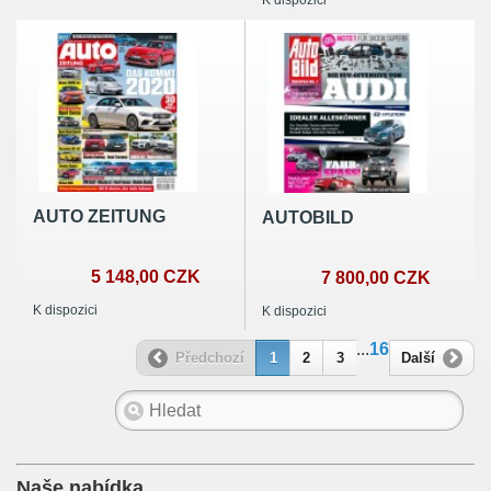
AUTO ZEITUNG
AUTOBILD
5 148,00 CZK
7 800,00 CZK
K dispozici
K dispozici
...
16
Předchozí
1
2
3
Další
Naše nabídka