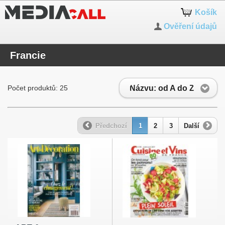
Košík
Ověření údajů
Francie
Názvu: od A do Z
Počet produktů: 25
Předchozí
1
2
3
Další