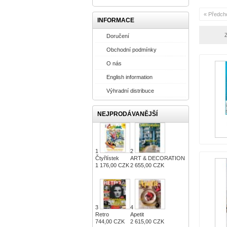
« Předch
INFORMACE
Z
Doručení
Obchodní podmínky
O nás
English information
Výhradní distribuce
NEJPRODÁVANĚJŠÍ
1
2
Čtyřlístek
ART & DECORATION
1 176,00 CZK
2 655,00 CZK
3
4
Retro
Apetit
744,00 CZK
2 615,00 CZK