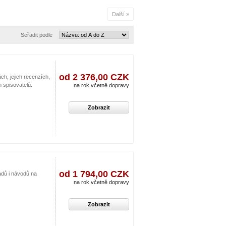
Další »
Seřadit podle
od 2 376,00 CZK
h, jejich recenzích,
h spisovatelů.
na rok včetně dopravy
Zobrazit
od 1 794,00 CZK
adů i návodů na
na rok včetně dopravy
Zobrazit