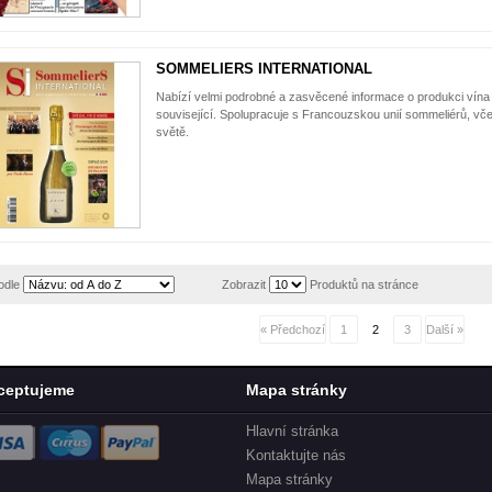
SOMMELIERS INTERNATIONAL
Nabízí velmi podrobné a zasvěcené informace o produkci vína 
související. Spolupracuje s Francouzskou unií sommeliérů, včet
světě.
odle
Zobrazit
Produktů na stránce
« Předchozí
1
2
3
Další »
ceptujeme
Mapa stránky
Hlavní stránka
Kontaktujte nás
Mapa stránky