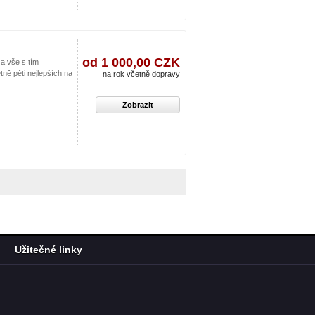
od 1 000,00 CZK
a vše s tím
ně pěti nejlepších na
na rok včetně dopravy
Zobrazit
Užitečné linky