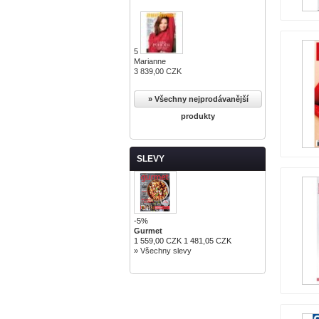
5
Marianne
3 839,00 CZK
» Všechny nejprodávanější
produkty
SLEVY
-5%
Gurmet
1 559,00 CZK
1 481,05 CZK
» Všechny slevy