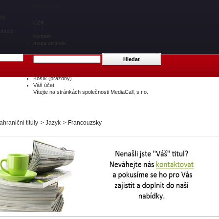
Měna : CZK
uly
CZK
EUR
ribuce
kontakt
mapa stránek
Košík
(prázdný)
Váš účet
Vítejte na stránkách společnosti MediaCall, s.r.o.
ahraniční tituly
>
Jazyk
>
Francouzsky