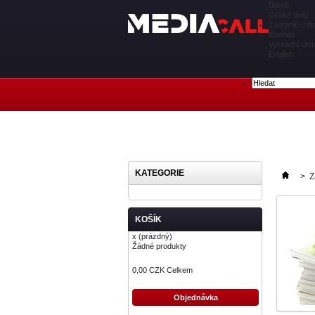
Domů
České tituly
Zahraniční tit
Kontakt
Výhradní dist
English
KATEGORIE
>
Z
KOŠÍK
x
(prázdný)
Žádné produkty
0,00 CZK
Celkem
Objednávka