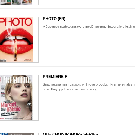
PHOTO (FR)
V časopise najdete zprávy o módě, portréty, fotografie s krajino
PREMIERE F
Snad nejznámější časopis o filmové produkci. Premiere nabízí
nové filmy, jejich recenze, rozhovory,…
QUE CHOISIR (HORS SERIES)