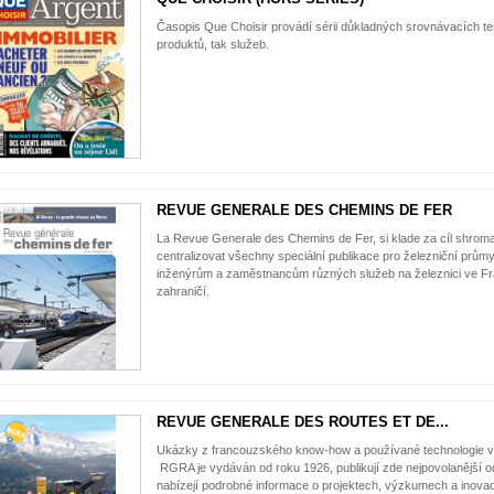
Časopis Que Choisir provádí sérii důkladných srovnávacích tes
produktů, tak služeb.
REVUE GENERALE DES CHEMINS DE FER
La Revue Generale des Chemins de Fer, si klade za cíl shrom
centralizovat všechny speciální publikace pro železniční průmy
inženýrům a zaměstnancům různých služeb na železnici ve Fra
zahraničí.
REVUE GENERALE DES ROUTES ET DE...
Ukázky z francouzského know-how a používané technologie ve 
RGRA je vydáván od roku 1926, publikují zde nejpovolanější od
nabízejí podrobné informace o projektech, výzkumech a inovac