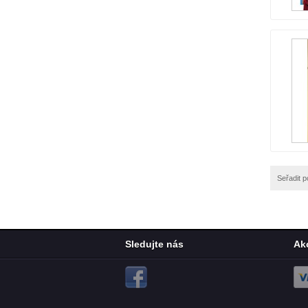
Seřadit p
Sledujte nás
Ak