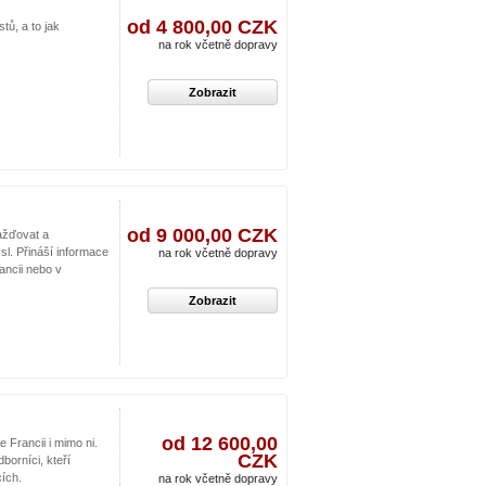
od 4 800,00 CZK
tů, a to jak
na rok včetně dopravy
Zobrazit
od 9 000,00 CZK
ažďovat a
sl. Přináší informace
na rok včetně dopravy
ncii nebo v
Zobrazit
od 12 600,00
Francii i mimo ni.
CZK
borníci, kteří
ích.
na rok včetně dopravy