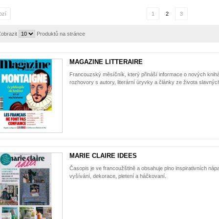
ozí
1
2
3
obrazit
Produktů na stránce
MAGAZINE LITTERAIRE
Francouzský měsíčník, který přináší informace o nových knihác
rozhovory s autory, literární úryvky a články ze života slavnýc
MARIE CLAIRE IDEES
Časopis je ve francoužštině a obsahuje plno inspirativních náp
vyšívání, dekorace, pletení a háčkovaní.