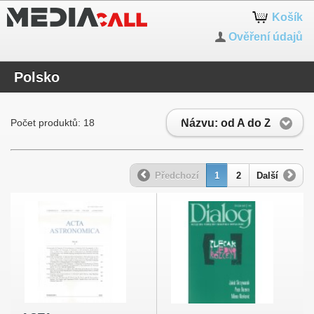
Košík
Ověření údajů
Polsko
Názvu: od A do Z
Počet produktů: 18
Předchozí
1
2
Další