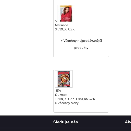
5
Marianne
3 839,00 CZK
» Všechny nejprodávanější
produkty
SLEVY
-5%
Gurmet
1 559,00 CZK
1 481,05 CZK
» Všechny slevy
Sledujte nás
Ak