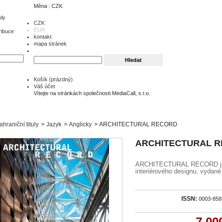
Měna : CZK
uly
CZK
EUR
ribuce
kontakt
mapa stránek
Košík
(prázdný)
Váš účet
Vítejte na stránkách společnosti MediaCall, s.r.o.
ahraniční tituly
>
Jazyk
>
Anglicky
>
ARCHITECTURAL RECORD
ARCHITECTURAL 
ARCHITECTURAL RECORD je a
interiérového designu, vydan
ISSN:
0003-85
7 00