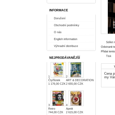
INFORMACE
Doručení
Obchodní podmínky
O nás
English information
Sdílet
Výhradní distribuce
Odstranit t
Přidat tent
Tisk
NEJPRODÁVANĚJŠÍ
Cena př
1
2
my Vám
Čtyřlístek
ART & DECORATION
1 176,00 CZK
2 655,00 CZK
3
4
Retro
Apetit
744,00 CZK
2 615,00 CZK