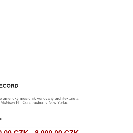
RECORD
merický měsíčník věnovaný architektuře a
é McGraw Hill Construction v New Yorku.
8X
0,00 CZK - 8 000,00 CZK