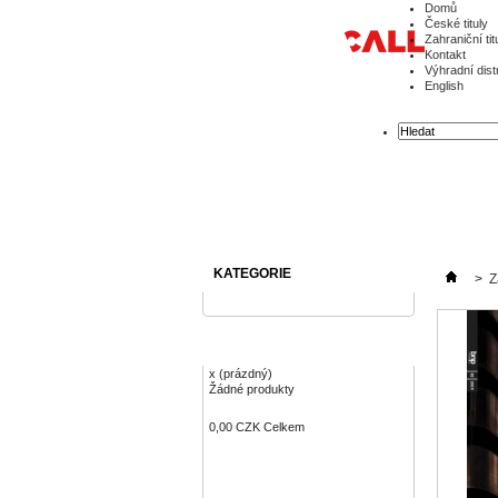
Domů
České tituly
Zahraniční tit
Kontakt
Výhradní dist
English
KATEGORIE
>
Z
KOŠÍK
x
(prázdný)
Žádné produkty
0,00 CZK
Celkem
Objednávka