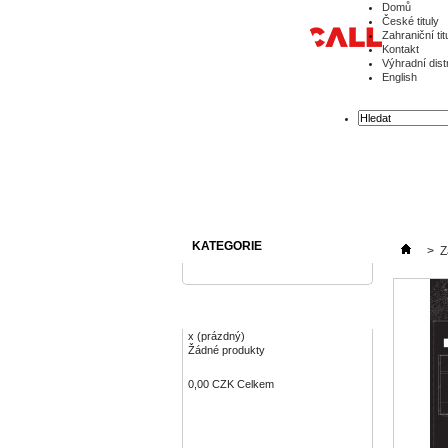
Domů
České tituly
Zahraniční tit
Kontakt
Výhradní dist
English
KATEGORIE
>
Z
KOŠÍK
x
(prázdný)
Žádné produkty
0,00 CZK
Celkem
Objednávka