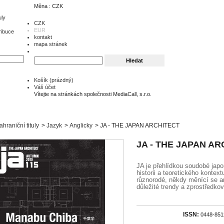
Měna : CZK
uly
CZK
EUR
ribuce
kontakt
mapa stránek
Košík
(prázdný)
Váš účet
Vítejte na stránkách společnosti MediaCall, s.r.o.
ahraniční tituly
>
Jazyk
>
Anglicky
>
JA - THE JAPAN ARCHITECT
JA - THE JAPAN AR
JA je přehlídkou soudobé jap
historii a teoretického kontex
různorodé, někdy měnící se a
důležité trendy a zprostředko
ISSN:
0448-851