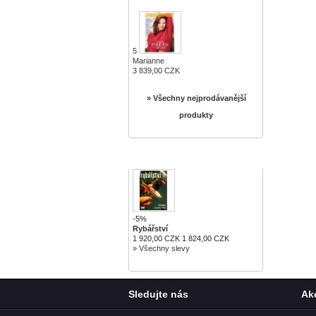
5
Marianne
3 839,00 CZK
» Všechny nejprodávanější
produkty
SLEVY
-5%
Rybářství
1 920,00 CZK
1 824,00 CZK
» Všechny slevy
Sledujte nás
Ak