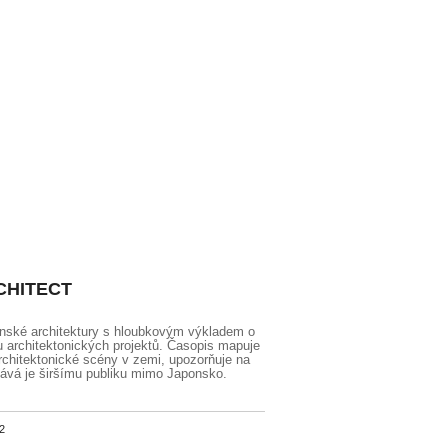
CHITECT
onské architektury s hloubkovým výkladem o
tu architektonických projektů. Časopis mapuje
rchitektonické scény v zemi, upozorňuje na
vává je širšímu publiku mimo Japonsko.
2