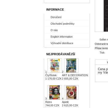
INFORMACE
Doručení
Obchodní podmínky
O nás
English information
Sdílet
Výhradní distribuce
Odstranit t
Přidat tent
Tisk
NEJPRODÁVANĚJŠÍ
Cena př
1
2
my Vám
Čtyřlístek
ART & DECORATION
1 176,00 CZK
2 655,00 CZK
3
4
Retro
Apetit
744,00 CZK
2 615,00 CZK