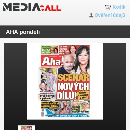
Košík
Ověření údajů
AHA pondělí