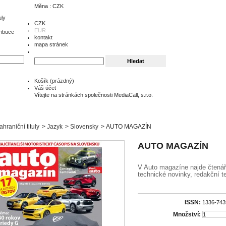
Měna : CZK
uly
CZK
EUR
ribuce
kontakt
mapa stránek
Košík
(prázdný)
Váš účet
Vítejte na stránkách společnosti MediaCall, s.r.o.
ahraniční tituly
>
Jazyk
>
Slovensky
>
AUTO MAGAZÍN
AUTO MAGAZÍN
V Auto magazíne najde čtenář
technické novinky, redakční t
ISSN:
1336-743
Množství: