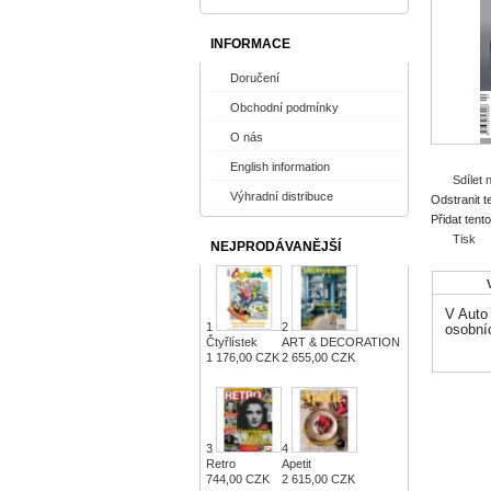
INFORMACE
Doručení
Obchodní podmínky
O nás
English information
Sdílet
Výhradní distribuce
Odstranit t
Přidat tent
Tisk
NEJPRODÁVANĚJŠÍ
V Auto
1
2
osobníc
Čtyřlístek
ART & DECORATION
1 176,00 CZK
2 655,00 CZK
3
4
Retro
Apetit
744,00 CZK
2 615,00 CZK