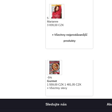
5
Marianne
3 839,00 CZK
» Všechny nejprodávanější
produkty
SLEVY
-5%
Gurmet
1 559,00 CZK
1 481,05 CZK
» Všechny slevy
Sledujte nás
Ak