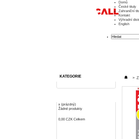
Domů
České tituly
Zahraniční tit
Kontakt
Výhradní dist
English
KATEGORIE
>
Z
KOŠÍK
x
(prázdný)
Žádné produkty
0,00 CZK
Celkem
Objednávka