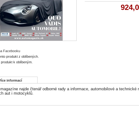
924,
 na Facebooku
ento produkt z oblíbených.
o produkt k oblíbeným.
Více informací
 magazíne najde čtenář odborné rady a informace, automobilové a technické n
h aut i motocyklů.