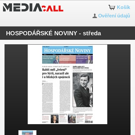
Košík
Ověření údajů
HOSPODÁŘSKÉ NOVINY - středa