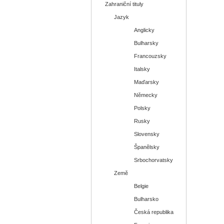
Zahraniční tituly
Jazyk
Anglicky
Bulharsky
Francouzsky
Italsky
Maďarsky
Německy
Polsky
Rusky
Slovensky
Španělsky
Srbochorvatsky
Země
Belgie
Bulharsko
Česká republika