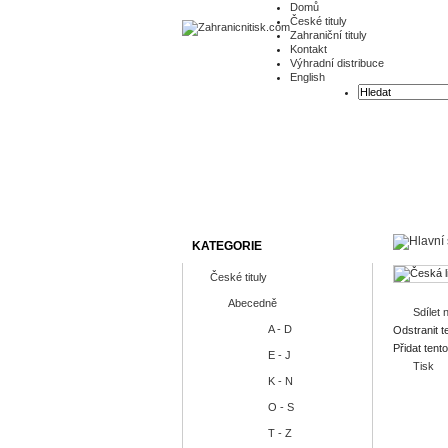
Domů
České tituly
Zahraniční tituly
Kontakt
Výhradní distribuce
English
KATEGORIE
České tituly
Abecedně
Sdílet
A - D
Odstranit t
Přidat tent
E - J
Tisk
K - N
O - S
T - Z