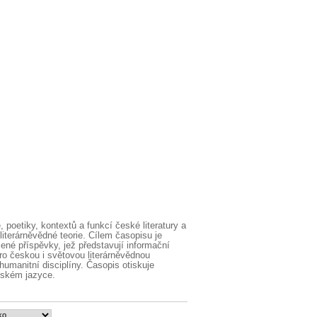
 poetiky, kontextů a funkcí české literatury a
iterárněvědné teorie. Cílem časopisu je
ené příspěvky, jež představují informační
ro českou i světovou literárněvědnou
humanitní disciplíny. Časopis otiskuje
eském jazyce.