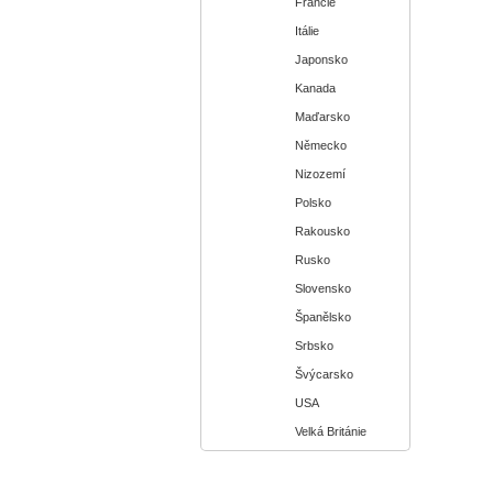
Francie
Itálie
Japonsko
Kanada
Maďarsko
Německo
Nizozemí
Polsko
Rakousko
Rusko
Slovensko
Španělsko
Srbsko
Švýcarsko
USA
Velká Británie
KOŠÍK