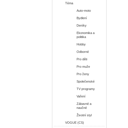
Téma
Auto-moto
Bydlení
Deníky
Ekonomika a
politika
Hobby
Odborné
Pro děti
Pro muže
Pro ženy
Společenské
TV programy
Vaření
Zábavné a
naučné
Životní styl
VOGUE (CS)