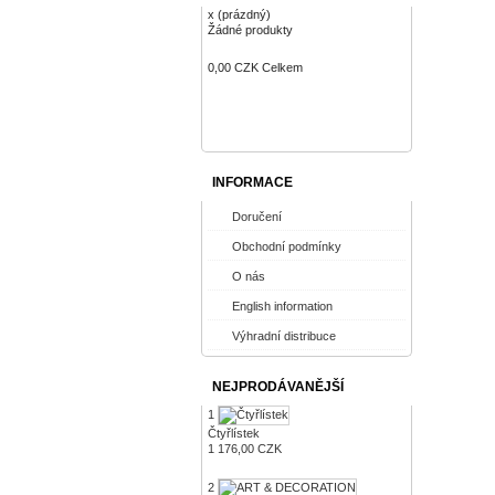
x
(prázdný)
Žádné produkty
0,00 CZK
Celkem
Objednávka
INFORMACE
Doručení
Obchodní podmínky
O nás
English information
Výhradní distribuce
NEJPRODÁVANĚJŠÍ
1
Čtyřlístek
1 176,00 CZK
2