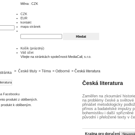
Měna : CZK
CZK
EUR
kontakt
mapa stránek
Košík
(prázdný)
Váš účet
Vítejte na stránkách společnosti MediaCall, s.r.o.
>
České tituly
>
Téma
>
Odborné
>
Česká literatura
Česká literatura
 na Facebooku
Zaměřen na zkoumání historie,
ento produkt z oblíbených.
na problémy české a světové l
přinášet metodologicky podlož
o produkt k oblíbeným.
přínos a badatelské impulzy p
bohemistiku i další spřízněné 
původní i přeložené texty v č
Krajina pro doručení