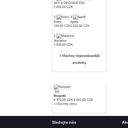
ART & DECORATION
2 655,00 CZK
3
4
Retro
Apetit
744,00 CZK
2 615,00 CZK
5
Marianne
3 839,00 CZK
» Všechny nejprodávanější
produkty
SLEVY
-5%
Respekt
6 370,00 CZK
6 051,50 CZK
» Všechny slevy
Sledujte nás
Ak