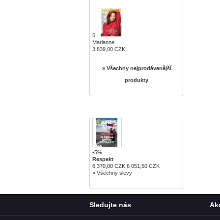
5
Marianne
3 839,00 CZK
» Všechny nejprodávanější
produkty
SLEVY
-5%
Respekt
6 370,00 CZK
6 051,50 CZK
» Všechny slevy
Sledujte nás
Ak