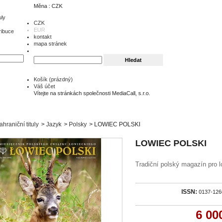
Měna : CZK
uly
CZK
EUR
ribuce
kontakt
mapa stránek
Košík
(prázdný)
Váš účet
Vítejte na stránkách společnosti MediaCall, s.r.o.
ahraniční tituly
>
Jazyk
>
Polsky
>
LOWIEC POLSKI
LOWIEC POLSKI
Tradiční polský magazín pro l
ISSN:
0137-126
6 00