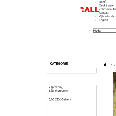
Domů
České tituly
Zahraniční tit
Kontakt
Výhradní dist
English
KATEGORIE
>
Z
KOŠÍK
x
(prázdný)
Žádné produkty
0,00 CZK
Celkem
Objednávka