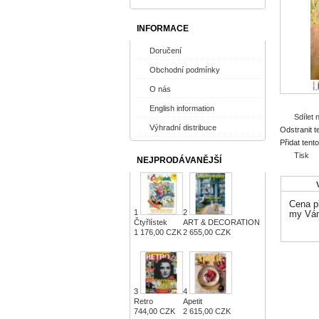
INFORMACE
Doručení
Obchodní podmínky
O nás
English information
Sdílet
Výhradní distribuce
Odstranit t
Přidat tent
Tisk
NEJPRODÁVANĚJŠÍ
Cena př
1
2
my Vám
Čtyřlístek
ART & DECORATION
1 176,00 CZK
2 655,00 CZK
3
4
Retro
Apetit
744,00 CZK
2 615,00 CZK