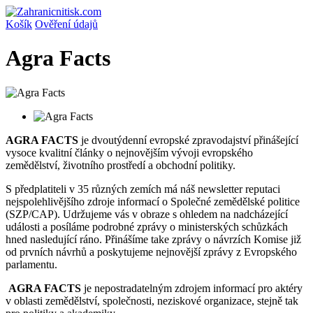
Košík
Ověření údajů
Agra Facts
AGRA FACTS
je dvoutýdenní evropské zpravodajství přinášející
vysoce kvalitní články o nejnovějším vývoji evropského
zemědělství, životního prostředí a obchodní politiky.
S předplatiteli v 35 různých zemích má náš newsletter reputaci
nejspolehlivějšího zdroje informací o Společné zemědělské politice
(SZP/CAP). Udržujeme vás v obraze s ohledem na nadcházející
události a posíláme podrobné zprávy o ministerských schůzkách
hned nasledující ráno. Přinášíme take zprávy o návrzích Komise již
od prvních návrhů a poskytujeme nejnovější zprávy z Evropského
parlamentu.
AGRA FACTS
je nepostradatelným zdrojem informací pro aktéry
v oblasti zemědělství, společnosti, neziskové organizace, stejně tak