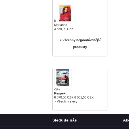
5
Marianne
3 839,00 CZK
» Všechny nejprodávanější
produkty
SLEVY
-5%
Respekt
6 370,00 CZK
6 051,50 CZK
» Všechny slevy
Sledujte nás
Ak