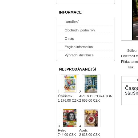
INFORMACE
Doručení
Obchodní podmínky
O nás
English information
Sdílet
Výhradní distribuce
Odstranit t
Přidat tent
Tisk
NEJPRODÁVANĚJŠÍ
Časop
1
2
starší
Čtyřlístek
ART & DECORATION
1 176,00 CZK
2 655,00 CZK
3
4
Retro
Apetit
744,00 CZK
2 615,00 CZK