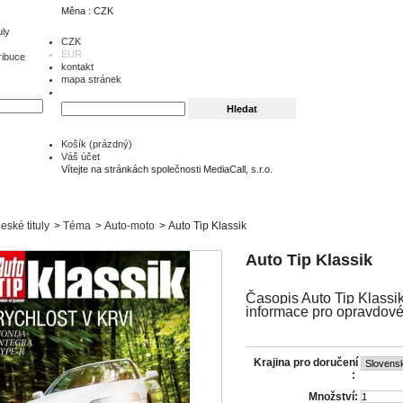
Měna : CZK
uly
CZK
EUR
ribuce
kontakt
mapa stránek
Košík
(prázdný)
Váš účet
Vítejte na stránkách společnosti MediaCall, s.r.o.
eské tituly
>
Téma
>
Auto-moto
>
Auto Tip Klassik
Auto Tip Klassik
Časopis Auto Tip Klassik
informace pro opravdové
Krajina pro doručení
:
Množství: