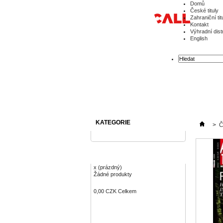
Domů
České tituly
Zahraniční tit
Kontakt
Výhradní dist
English
KATEGORIE
>
Č
KOŠÍK
x
(prázdný)
Žádné produkty
0,00 CZK
Celkem
Objednávka