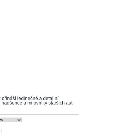
 přináší jedinečné a detailní
 nadšence a milovníky starších aut.