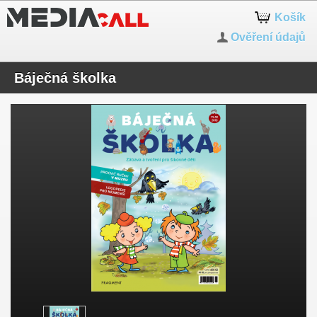
Košík
Ověření údajů
Báječná školka