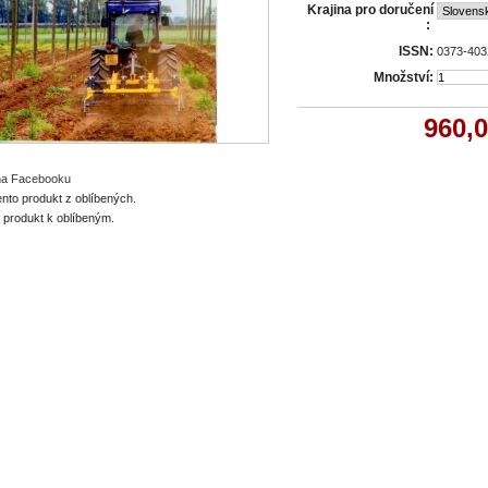
Krajina pro doručení
:
ISSN:
0373-40
Množství:
960,
 na Facebooku
ento produkt z oblíbených.
o produkt k oblíbeným.