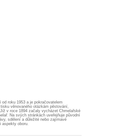
 od roku 1953 a je pokračovatelem
o tisku věnovaného otázkám pěstování,
 Již v roce 1894 začaly vycházet Chmelařské
melař. Na svých stránkách uveřejňuje původní
vy, sdělení a důležité nebo zajímavé
i aspekty oboru.