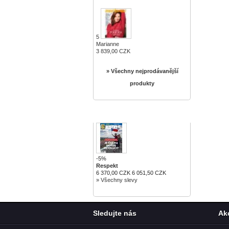
5
Marianne
3 839,00 CZK
» Všechny nejprodávanější
produkty
SLEVY
-5%
Respekt
6 370,00 CZK
6 051,50 CZK
» Všechny slevy
Sledujte nás
Ak