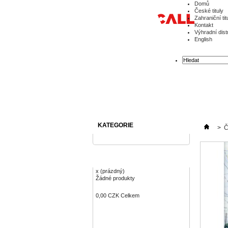
Domů
České tituly
Zahraniční tit
Kontakt
Výhradní dist
English
KATEGORIE
>
Č
KOŠÍK
x
(prázdný)
Žádné produkty
0,00 CZK
Celkem
Objednávka