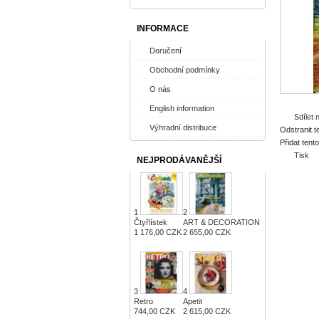
INFORMACE
Doručení
Obchodní podmínky
O nás
English information
Sdílet
Výhradní distribuce
Odstranit t
Přidat tent
Tisk
NEJPRODÁVANĚJŠÍ
1
2
Čtyřlístek
ART & DECORATION
1 176,00 CZK
2 655,00 CZK
3
4
Retro
Apetit
744,00 CZK
2 615,00 CZK