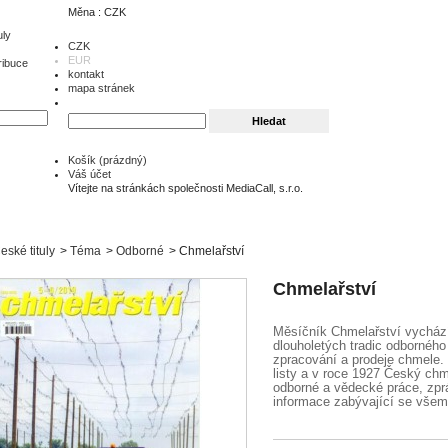
Měna : CZK
uly
CZK
EUR
ribuce
kontakt
mapa stránek
Košík
(prázdný)
Váš účet
Vítejte na stránkách společnosti MediaCall, s.r.o.
eské tituly
>
Téma
>
Odborné
>
Chmelařství
Chmelařství
Měsíčník Chmelařství vychází
dlouholetých tradic odbornéh
zpracování a prodeje chmele.
listy a v roce 1927 Český ch
odborné a vědecké práce, zprá
informace zabývající se všem