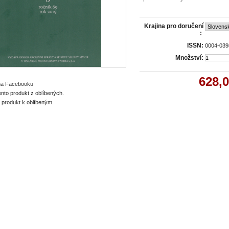
Krajina pro doručení
:
ISSN:
0004-039
Množství:
628,
 na Facebooku
ento produkt z oblíbených.
o produkt k oblíbeným.