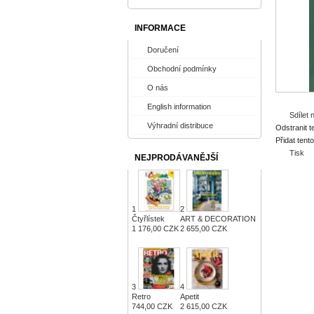
INFORMACE
Doručení
Obchodní podmínky
O nás
English information
Sdílet
Výhradní distribuce
Odstranit t
Přidat tent
Tisk
NEJPRODÁVANĚJŠÍ
1
2
Čtyřlístek
ART & DECORATION
1 176,00 CZK
2 655,00 CZK
3
4
Retro
Apetit
744,00 CZK
2 615,00 CZK