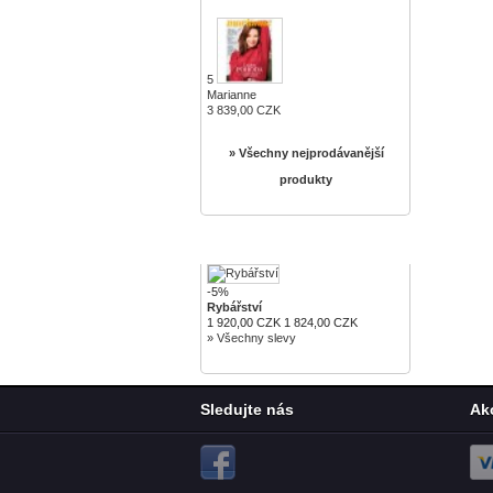
5
Marianne
3 839,00 CZK
» Všechny nejprodávanější
produkty
SLEVY
-5%
Rybářství
1 920,00 CZK
1 824,00 CZK
» Všechny slevy
Sledujte nás
Ak