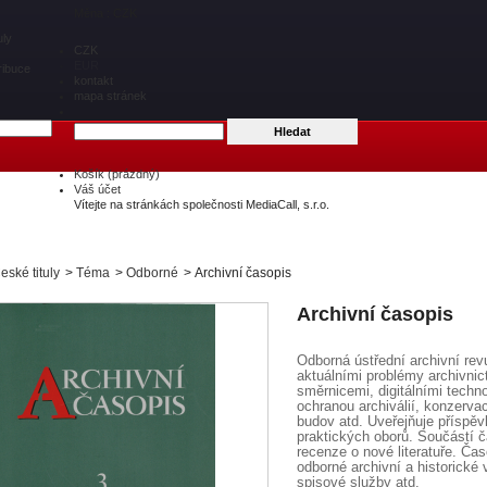
Měna : CZK
uly
CZK
EUR
ribuce
kontakt
mapa stránek
Košík
(prázdný)
Váš účet
Vítejte na stránkách společnosti MediaCall, s.r.o.
eské tituly
>
Téma
>
Odborné
>
Archivní časopis
Archivní časopis
Odborná ústřední archivní revu
aktuálními problémy archivni
směrnicemi, digitálními techn
ochranou archiválií, konzerva
budov atd. Uveřejňuje příspěv
praktických oborů. Součástí č
recenze o nové literatuře. Ča
odborné archivní a historické 
spisové služby atd.