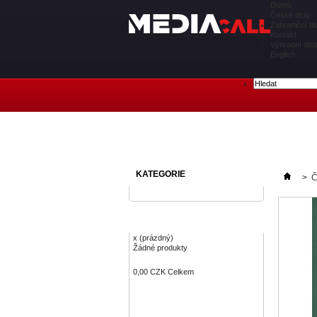
Domů
České tituly
Zahraniční tit
Kontakt
Výhradní dist
English
KATEGORIE
>
Č
KOŠÍK
x
(prázdný)
Žádné produkty
0,00 CZK
Celkem
Objednávka