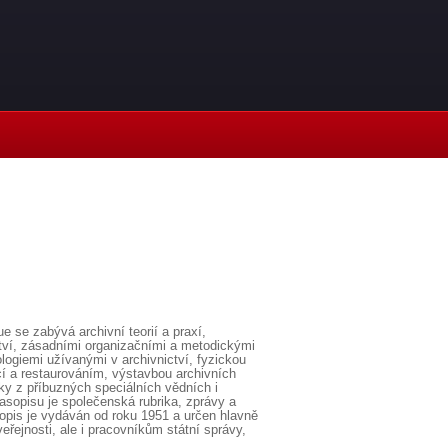
e se zabývá archivní teorií a praxí,
ctví, zásadními organizačními a metodickými
ologiemi užívanými v archivnictví, fyzickou
cí a restaurováním, výstavbou archivních
ky z příbuzných speciálních vědních i
asopisu je společenská rubrika, zprávy a
sopis je vydáván od roku 1951 a určen hlavně
veřejnosti, ale i pracovníkům státní správy,