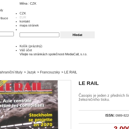
Měna : CZK
uly
CZK
EUR
ribuce
kontakt
mapa stránek
Košík
(prázdný)
Váš účet
Vítejte na stránkách společnosti MediaCall, s.r.o.
ahraniční tituly
>
Jazyk
>
Francouzsky
>
LE RAIL
LE RAIL
Časopis je jeden z předních lí
železničního tisku.
ISSN:
0989-822
3 00