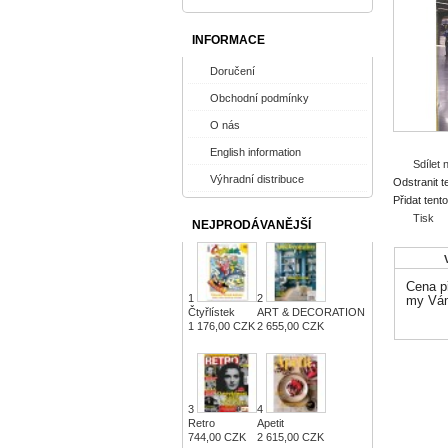
INFORMACE
Doručení
Obchodní podmínky
O nás
English information
Sdílet
Výhradní distribuce
Odstranit t
Přidat tent
Tisk
NEJPRODÁVANĚJŠÍ
Cena př
1
2
my Vám
Čtyřlístek
ART & DECORATION
1 176,00 CZK
2 655,00 CZK
3
4
Retro
Apetit
744,00 CZK
2 615,00 CZK