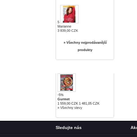
5
Marianne
3 839,00 CZK
» Všechny nejprodávanější
produkty
SLEVY
-5%
Gurmet
1 559,00 CZK
1 481,05 CZK
» Všechny slevy
Sledujte nás
Ak