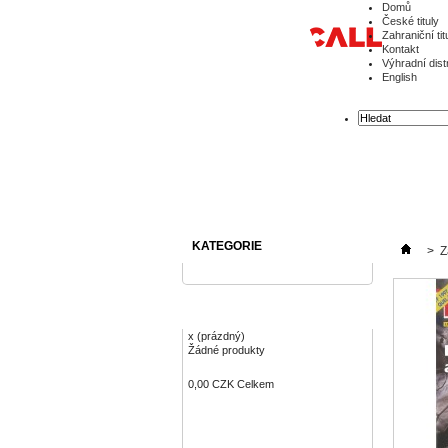
Domů
České tituly
Zahraniční tit
Kontakt
Výhradní dist
English
KATEGORIE
>
Z
KOŠÍK
x
(prázdný)
Žádné produkty
0,00 CZK
Celkem
Objednávka