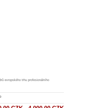
drů evropského trhu profesionálního
0
0,00 CZK - 4 000,00 CZK